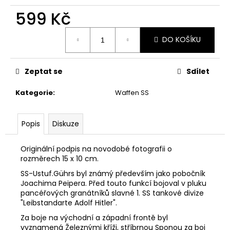
č
u
599 Kč
j
Měrná
e
DO KOŠÍKU
cena:
m
e
Zeptat se
Sdílet
MAYER
Kategorie
:
Waffen SS
LEOPOLD
499
Kč
Popis
Diskuze
Originální podpis na novodobé fotografii o
rozměrech 15 x 10 cm.
SS-Ustuf.Gührs byl známý především jako pobočník
Joachima Peipera. Před touto funkcí bojoval v pluku
pancéřových granátníků slavné 1. SS tankové divize
"Leibstandarte Adolf Hitler".
Za boje na východní a západní frontě byl
vyznamená Železnými kříži, stříbrnou Sponou za boj