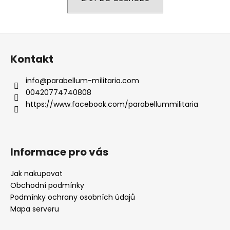
a
j
Z
í
á
t
Kontakt
p
?
a
info
@
parabellum-militaria.com
t
00420774740808
í
https://www.facebook.com/parabellummilitaria
HLEDAT
Informace pro vás
D
o
Jak nakupovat
p
Obchodní podmínky
o
Podmínky ochrany osobních údajů
r
Mapa serveru
u