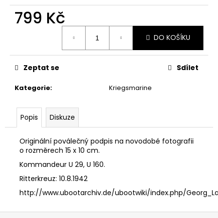
č
u
799 Kč
j
Měrná
e
DO KOŠÍKU
cena:
m
e
Zeptat se
Sdílet
MAYER
Kategorie
:
Kriegsmarine
LEOPOLD
499
Kč
Popis
Diskuze
Originální poválečný podpis na novodobé fotografii
o rozměrech 15 x 10 cm.
Kommandeur U 29, U 160.
Ritterkreuz: 10.8.1942
http://www.ubootarchiv.de/ubootwiki/index.php/Georg_L
Z