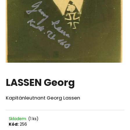
a
j
í
t
?
HLEDAT
LASSEN Georg
D
Kapitänleutnant Georg Lassen
o
p
o
r
Skladem
(1 ks)
u
Kód:
256