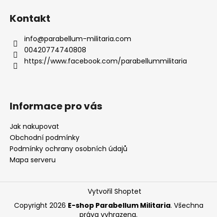
á
Kontakt
p
a
info
@
parabellum-militaria.com
t
00420774740808
í
https://www.facebook.com/parabellummilitaria
Informace pro vás
Jak nakupovat
Obchodní podmínky
Podmínky ochrany osobních údajů
Mapa serveru
Vytvořil Shoptet
Copyright 2026
E-shop Parabellum Militaria
. Všechna
práva vyhrazena.